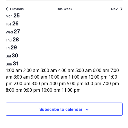
Previous
This Week
Next
25
W
Mon
26
Tue
e
27
Wed
28
e
Thu
29
Fri
k
30
Sat
31
o
Sun
1
1:00 am
2:00 am
3:00 am
4:00 am
5:00 am
6:00 am
7:00
f
2
am
8:00 am
9:00 am
10:00 am
11:00 am
12:00 pm
1:00
:
pm
2:00 pm
3:00 pm
4:00 pm
5:00 pm
6:00 pm
7:00 pm
E
0
1
8:00 pm
9:00 pm
10:00 pm
11:00 pm
0
N
N
N
N
N
N
N
2
M
T
W
T
F
S
S
v
a
o
o
o
o
o
o
o
:
o
u
e
h
r
a
u
m
e
e
e
e
e
e
e
Subscribe to calendar
0
e
n
v
e
v
d
v
u
v
i
v
t
v
n
v
0
e
e
e
e
e
e
e
a
n
d
s
n
r
d
u
d